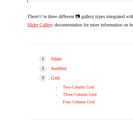
There\\\’re three different 📷 gallery types integrated w
Slider Gallery
documentation for more information on how
Slider
Justified
Grid
Two-Column Grid
Three-Column Grid
Four-Column Grid