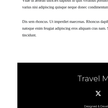
Vitae ut aenean ultricies dapibus in quis vivamus porttito
varius nisi adipiscing quisque neque donec condimentum r
Dis sem rhoncus. Ut imperdiet maecenas. Rhoncus dapibus 
natoque enim feugiat adipiscing eros aliquam cras nam. S
tincidunt.
Travel 
Designed & Deve