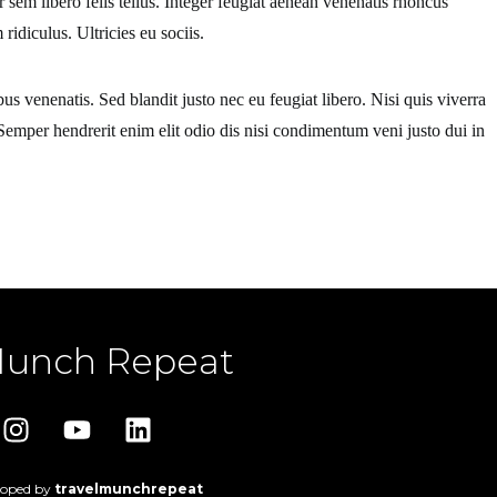
r sem libero felis tellus. Integer feugiat aenean venenatis rhoncus
idiculus. Ultricies eu sociis.
venenatis. Sed blandit justo nec eu feugiat libero. Nisi quis viverra
emper hendrerit enim elit odio dis nisi condimentum veni justo dui in
Munch Repeat
loped by
travelmunchrepeat